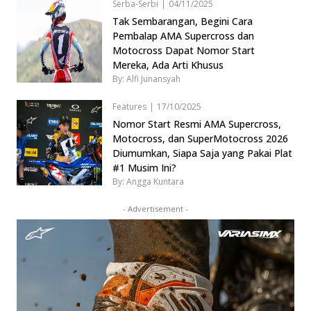
Serba-Serbi
|
04/11/2025
Tak Sembarangan, Begini Cara
Pembalap AMA Supercross dan
Motocross Dapat Nomor Start
Mereka, Ada Arti Khusus
By: Alfi Junansyah
Features
|
17/10/2025
Nomor Start Resmi AMA Supercross,
Motocross, dan SuperMotocross 2026
Diumumkan, Siapa Saja yang Pakai Plat
#1 Musim Ini?
By: Angga Kuntara
- Advertisement -