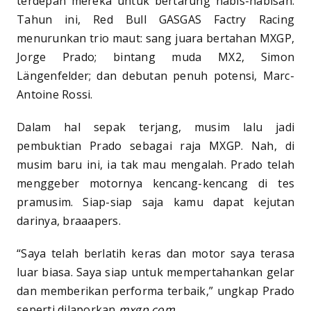
terdepan mereka untuk bertarung habis-habisan.
Tahun ini, Red Bull GASGAS Factry Racing
menurunkan trio maut: sang juara bertahan MXGP,
Jorge Prado; bintang muda MX2, Simon
Längenfelder; dan debutan penuh potensi, Marc-
Antoine Rossi.
Dalam hal sepak terjang, musim lalu jadi
pembuktian Prado sebagai raja MXGP. Nah, di
musim baru ini, ia tak mau mengalah. Prado telah
menggeber motornya kencang-kencang di tes
pramusim. Siap-siap saja kamu dapat kejutan
darinya, braaapers.
“Saya telah berlatih keras dan motor saya terasa
luar biasa. Saya siap untuk mempertahankan gelar
dan memberikan performa terbaik,” ungkap Prado
seperti dilaporkan
mxgp.com.