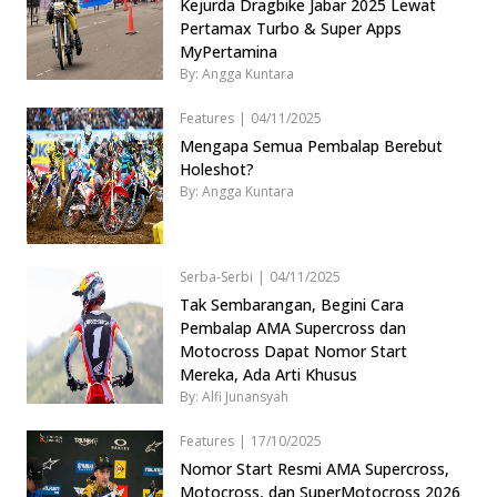
Kejurda Dragbike Jabar 2025 Lewat
Pertamax Turbo & Super Apps
MyPertamina
By: Angga Kuntara
Features
|
04/11/2025
Mengapa Semua Pembalap Berebut
Holeshot?
By: Angga Kuntara
Serba-Serbi
|
04/11/2025
Tak Sembarangan, Begini Cara
Pembalap AMA Supercross dan
Motocross Dapat Nomor Start
Mereka, Ada Arti Khusus
By: Alfi Junansyah
Features
|
17/10/2025
Nomor Start Resmi AMA Supercross,
Motocross, dan SuperMotocross 2026