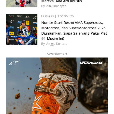
Mereka, Ada Arti Khusus
By: Alfi Junansyah
Features
|
17/10/2025
Nomor Start Resmi AMA Supercross,
Motocross, dan SuperMotocross 2026
Diumumkan, Siapa Saja yang Pakai Plat
#1 Musim Ini?
By: Angga Kuntara
- Advertisement -