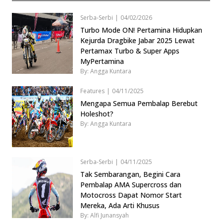
Serba-Serbi
|
04/02/2026
Turbo Mode ON! Pertamina Hidupkan
Kejurda Dragbike Jabar 2025 Lewat
Pertamax Turbo & Super Apps
MyPertamina
By: Angga Kuntara
Features
|
04/11/2025
Mengapa Semua Pembalap Berebut
Holeshot?
By: Angga Kuntara
Serba-Serbi
|
04/11/2025
Tak Sembarangan, Begini Cara
Pembalap AMA Supercross dan
Motocross Dapat Nomor Start
Mereka, Ada Arti Khusus
By: Alfi Junansyah