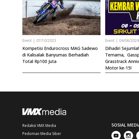
Event
|
07/10/2023
Event
|
04/06/202
Kompetisi Endurocross MAG Sadewo
Dihadiri Sejuml
di Kalisalak Banyumas Berhadiah
Ternama, Gassp
Total Rp100 Juta
Grasstrack Anni
Motor ke-15!
SOSIAL MEDI
Redaksi VMX Media
Pedoman Media Siber