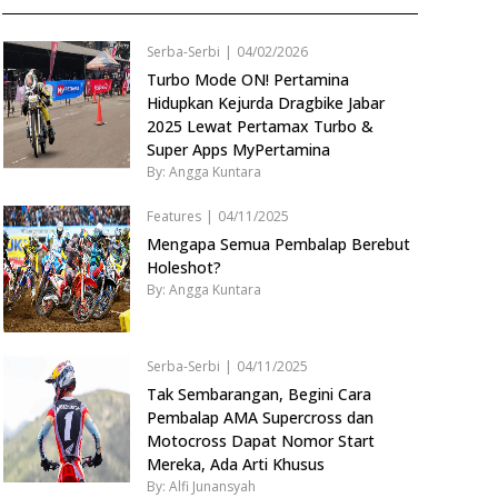
Serba-Serbi
|
04/02/2026
Turbo Mode ON! Pertamina
Hidupkan Kejurda Dragbike Jabar
2025 Lewat Pertamax Turbo &
Super Apps MyPertamina
By: Angga Kuntara
Features
|
04/11/2025
Mengapa Semua Pembalap Berebut
Holeshot?
By: Angga Kuntara
Serba-Serbi
|
04/11/2025
Tak Sembarangan, Begini Cara
Pembalap AMA Supercross dan
Motocross Dapat Nomor Start
Mereka, Ada Arti Khusus
By: Alfi Junansyah