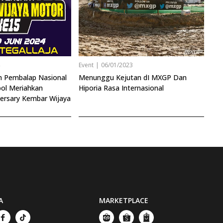
4
Event
|
06/01/2023
ah Pembalap Nasional
Menunggu Kejutan dI MXGP Dan
ol Meriahkan
Hiporia Rasa Internasional
versary Kembar Wijaya
A
MARKETPLACE