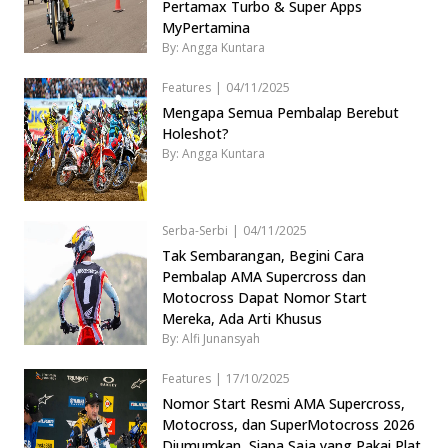
Pertamax Turbo & Super Apps
MyPertamina
By: Angga Kuntara
Features
|
04/11/2025
Mengapa Semua Pembalap Berebut
Holeshot?
By: Angga Kuntara
Serba-Serbi
|
04/11/2025
Tak Sembarangan, Begini Cara
Pembalap AMA Supercross dan
Motocross Dapat Nomor Start
Mereka, Ada Arti Khusus
By: Alfi Junansyah
Features
|
17/10/2025
Nomor Start Resmi AMA Supercross,
Motocross, dan SuperMotocross 2026
Diumumkan, Siapa Saja yang Pakai Plat