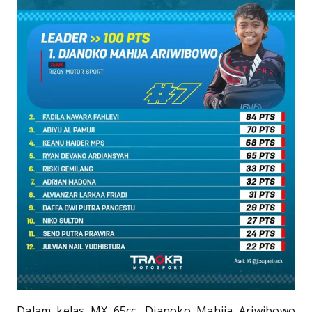
Dalam kelas MX 65cc, Djanoko Mahija Ariwibowo