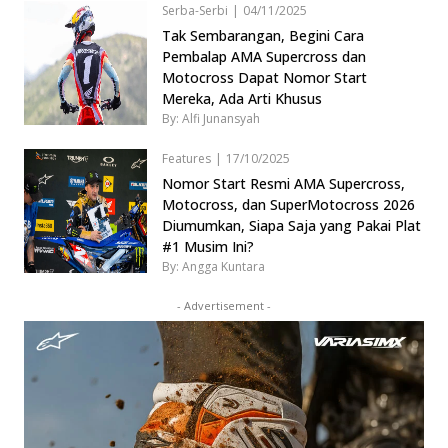
Serba-Serbi
|
04/11/2025
Tak Sembarangan, Begini Cara
Pembalap AMA Supercross dan
Motocross Dapat Nomor Start
Mereka, Ada Arti Khusus
By: Alfi Junansyah
Features
|
17/10/2025
Nomor Start Resmi AMA Supercross,
Motocross, dan SuperMotocross 2026
Diumumkan, Siapa Saja yang Pakai Plat
#1 Musim Ini?
By: Angga Kuntara
- Advertisement -