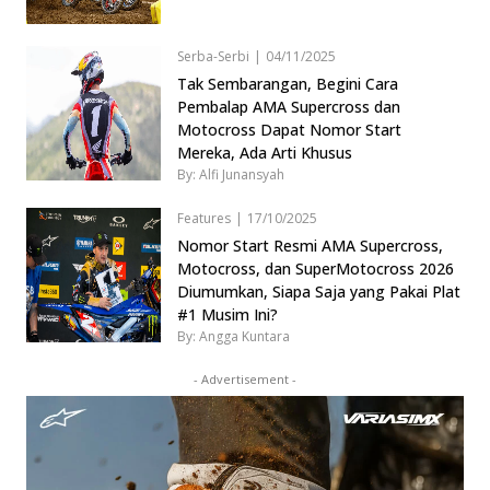
Serba-Serbi
|
04/11/2025
Tak Sembarangan, Begini Cara
Pembalap AMA Supercross dan
Motocross Dapat Nomor Start
Mereka, Ada Arti Khusus
By: Alfi Junansyah
Features
|
17/10/2025
Nomor Start Resmi AMA Supercross,
Motocross, dan SuperMotocross 2026
Diumumkan, Siapa Saja yang Pakai Plat
#1 Musim Ini?
By: Angga Kuntara
- Advertisement -