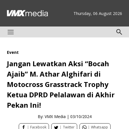
Thursday, 06 August 2026
Event
Jangan Lewatkan Aksi “Bocah
Ajaib” M. Athar Alghifari di
Motocross Grasstrack Trophy
Ketua DPRD Pelalawan di Akhir
Pekan Ini!
By: VMX Media
|
03/10/2024
|
Facebook
|
Twitter
|
Whatsapp