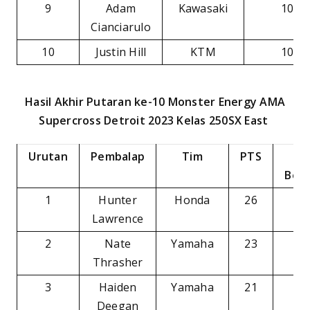
9
Adam
Kawasaki
107
Cianciarulo
10
Justin Hill
KTM
103
Hasil Akhir Putaran ke-10 Monster Energy AMA
Supercross Detroit 2023 Kelas 250SX East
Urutan
Pembalap
Tim
PTS
PT
Beh
1
Hunter
Honda
26
–
Lawrence
2
Nate
Yamaha
23
-3
Thrasher
3
Haiden
Yamaha
21
-5
Deegan