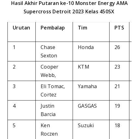
Hasil Akhir Putaran ke-10 Monster Energy AMA
Supercross Detroit 2023 Kelas 450SX
Urutan
Pembalap
Tim
PTS
P
B
1
Chase
Honda
26
–
Sexton
2
Cooper
KTM
23
-
Webb,
3
Eli Tomac,
Yamaha
21
-
Cortez
4
Justin
GASGAS
19
-
Barcia
5
Ken
Suzuki
18
-
Roczen