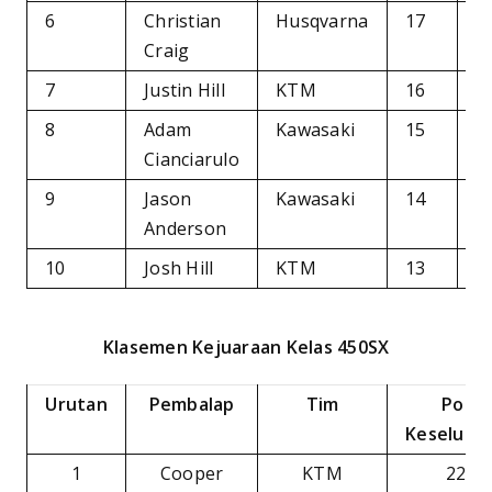
6
Christian
Husqvarna
17
-
Craig
7
Justin Hill
KTM
16
-
8
Adam
Kawasaki
15
-
Cianciarulo
9
Jason
Kawasaki
14
-
Anderson
10
Josh Hill
KTM
13
-
Klasemen Kejuaraan Kelas 450SX
Urutan
Pembalap
Tim
Poin
Keseluru
1
Cooper
KTM
225