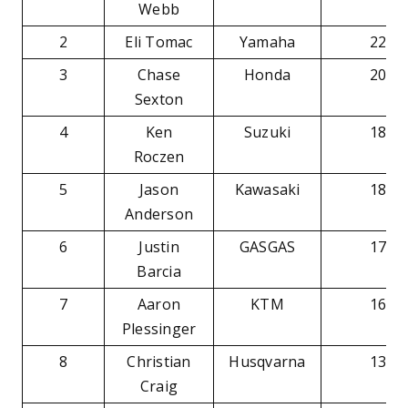
Webb
2
Eli Tomac
Yamaha
222
3
Chase
Honda
208
Sexton
4
Ken
Suzuki
182
Roczen
5
Jason
Kawasaki
180
Anderson
6
Justin
GASGAS
174
Barcia
7
Aaron
KTM
164
Plessinger
8
Christian
Husqvarna
136
Craig