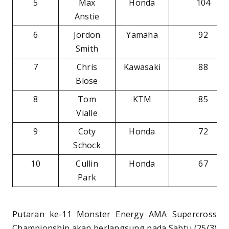
5
Max
Honda
104
Anstie
6
Jordon
Yamaha
92
Smith
7
Chris
Kawasaki
88
Blose
8
Tom
KTM
85
Vialle
9
Coty
Honda
72
Schock
10
Cullin
Honda
67
Park
Putaran ke-11 Monster Energy AMA Supercross
Championship akan berlangsung pada Sabtu (25/3)