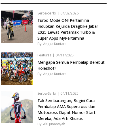
Serba-Serbi
|
04/02/2026
Turbo Mode ON! Pertamina
Hidupkan Kejurda Dragbike Jabar
2025 Lewat Pertamax Turbo &
Super Apps MyPertamina
By: Angga Kuntara
Features
|
04/11/2025
Mengapa Semua Pembalap Berebut
Holeshot?
By: Angga Kuntara
Serba-Serbi
|
04/11/2025
Tak Sembarangan, Begini Cara
Pembalap AMA Supercross dan
Motocross Dapat Nomor Start
Mereka, Ada Arti Khusus
By: Alfi Junansyah