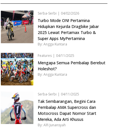
Serba-Serbi
|
04/02/2026
Turbo Mode ON! Pertamina
Hidupkan Kejurda Dragbike Jabar
2025 Lewat Pertamax Turbo &
Super Apps MyPertamina
By: Angga Kuntara
Features
|
04/11/2025
Mengapa Semua Pembalap Berebut
Holeshot?
By: Angga Kuntara
Serba-Serbi
|
04/11/2025
Tak Sembarangan, Begini Cara
Pembalap AMA Supercross dan
Motocross Dapat Nomor Start
Mereka, Ada Arti Khusus
By: Alfi Junansyah