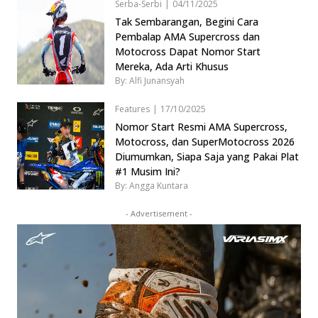
Serba-Serbi
|
04/11/2025
Tak Sembarangan, Begini Cara
Pembalap AMA Supercross dan
Motocross Dapat Nomor Start
Mereka, Ada Arti Khusus
By: Alfi Junansyah
Features
|
17/10/2025
Nomor Start Resmi AMA Supercross,
Motocross, dan SuperMotocross 2026
Diumumkan, Siapa Saja yang Pakai Plat
#1 Musim Ini?
By: Angga Kuntara
- Advertisement -