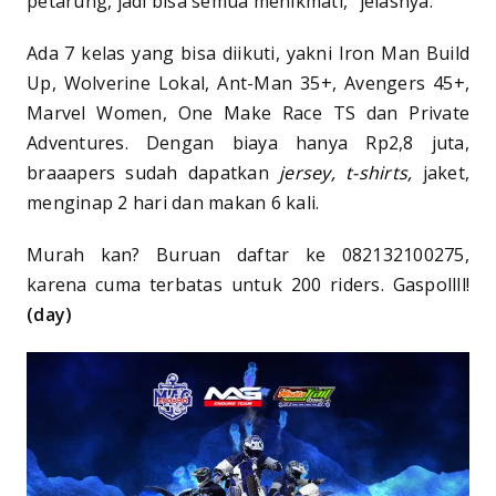
petarung, jadi bisa semua menikmati,” jelasnya.
Ada 7 kelas yang bisa diikuti, yakni Iron Man Build
Up, Wolverine Lokal, Ant-Man 35+, Avengers 45+,
Marvel Women, One Make Race TS dan Private
Adventures. Dengan biaya hanya Rp2,8 juta,
braaapers sudah dapatkan
jersey, t-shirts,
jaket,
menginap 2 hari dan makan 6 kali.
Murah kan? Buruan daftar ke 082132100275,
karena cuma terbatas untuk 200 riders. Gaspollll!
(day)