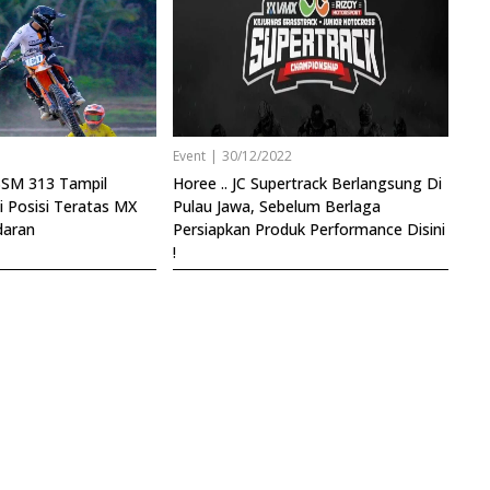
3
Event
|
30/12/2022
SM 313 Tampil
Horee .. JC Supertrack Berlangsung Di
i Posisi Teratas MX
Pulau Jawa, Sebelum Berlaga
daran
Persiapkan Produk Performance Disini
!