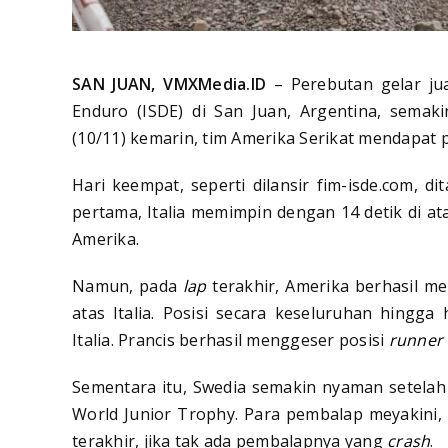
SAN JUAN, VMXMedia.ID
– Perebutan gelar jua
Enduro (ISDE) di San Juan, Argentina, semak
(10/11) kemarin, tim Amerika Serikat mendapat pe
Hari keempat, seperti dilansir fim-isde.com, 
pertama, Italia memimpin dengan 14 detik di at
Amerika.
Namun, pada
lap
terakhir, Amerika berhasil me
atas Italia. Posisi secara keseluruhan hingga
Italia. Prancis berhasil menggeser posisi
runner
Sementara itu, Swedia semakin nyaman setelah 
World Junior Trophy. Para pembalap meyakini,
terakhir, jika tak ada pembalapnya yang
crash
.