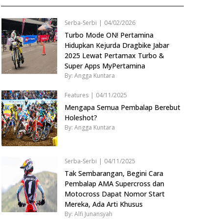
Serba-Serbi
|
04/02/2026
Turbo Mode ON! Pertamina
Hidupkan Kejurda Dragbike Jabar
2025 Lewat Pertamax Turbo &
Super Apps MyPertamina
By: Angga Kuntara
Features
|
04/11/2025
Mengapa Semua Pembalap Berebut
Holeshot?
By: Angga Kuntara
Serba-Serbi
|
04/11/2025
Tak Sembarangan, Begini Cara
Pembalap AMA Supercross dan
Motocross Dapat Nomor Start
Mereka, Ada Arti Khusus
By: Alfi Junansyah