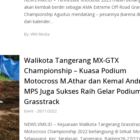
akan kembali berdiri sebagai AMA Extreme Off-Road Gra
Championship Agustus mendatang – pesannya (karena di
dari kalender…
By: VMX Media
Walikota Tangerang MX-GTX
Championship – Kuasa Podium
Motocross M.Athar dan Kemal And
MPS Juga Sukses Raih Gelar Podiu
Grasstrack
Event
-
28/11/2022
NEWS.VMX.ID – Kejuaraan Walikota Tangerang Grasstrac
Motocross Championship 2022 berlangsung di Sirkuit Mo
Selapajang, Kec. Neglasari, Tangerang, Banten(26-27/11)