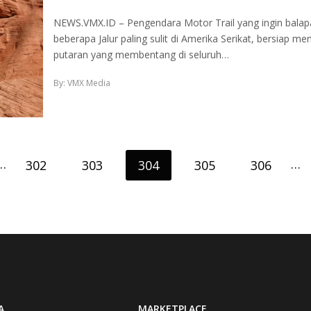
NEWS.VMX.ID – Pengendara Motor Trail yang ingin balap
beberapa Jalur paling sulit di Amerika Serikat, bersiap men
putaran yang membentang di seluruh…
By: VMX Media
…
…
302
303
304
305
306
A
MARKETPLACE