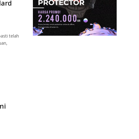
Hard
sti telah
uan,
mi