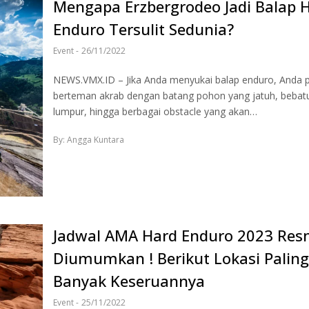
Mengapa Erzbergrodeo Jadi Balap 
Enduro Tersulit Sedunia?
Event
-
26/11/2022
NEWS.VMX.ID – Jika Anda menyukai balap enduro, Anda pa
berteman akrab dengan batang pohon yang jatuh, bebat
lumpur, hingga berbagai obstacle yang akan…
By: Angga Kuntara
Jadwal AMA Hard Enduro 2023 Res
Diumumkan ! Berikut Lokasi Paling
Banyak Keseruannya
Event
-
25/11/2022