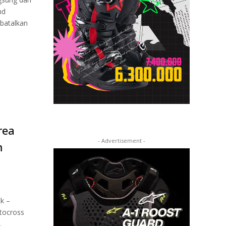
nd
batalkan
rea
- Advertisement -
m
k –
tocross
.