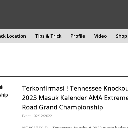
ack Location
Tips & Trick
Profile
Video
Shop
Terkonfirmasi ! Tennessee Knocko
2023 Masuk Kalender AMA Extreme
Road Grand Championship
Event
-
02/12/2022
NEWS.VMX.ID – Tennessee Knockout 2023 masih berlan