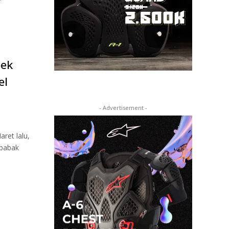
bek
el
- Advertisement -
ret lalu,
 babak